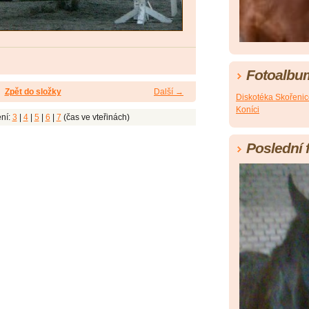
Fotoalbu
Zpět do složky
Další →
Diskotéka Skořeni
Koníci
ní:
3
|
4
|
5
|
6
|
7
(čas ve vteřinách)
Poslední 