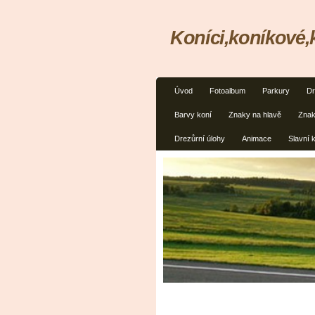
Koníci,koníkové
Úvod
Fotoalbum
Parkury
Dr
Barvy koní
Znaky na hlavě
Znak
Drezůrní úlohy
Animace
Slavní 