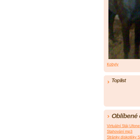
Kobyly
Toplist
Oblíbené
Virtuální Stáj Ufone
Stahování mp3
Stránky diskotéky 