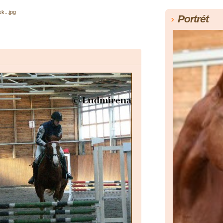
k...jpg
Portrét