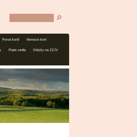
Porod koně
Nemoce koní
y
Popis sedla
Otázky na ZZJV