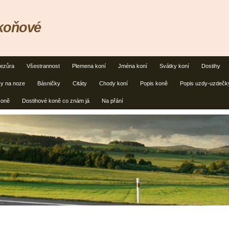
,koňové
ezůra
Všestrannost
Plemena koní
Jména koní
Svátky koní
Dostihy
y na noze
Básničky
Citáty
Chody koní
Popis koně
Popis uzdy-uzdečk
koně
Dostihové koně co znám já
Na přání