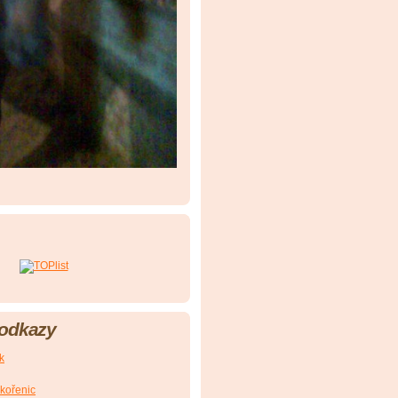
 odkazy
k
Skořenic