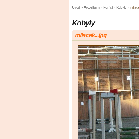
Úvod
»
Fotoalbum
»
Koníci
»
Kobyly
»
milace
Kobyly
milacek...jpg