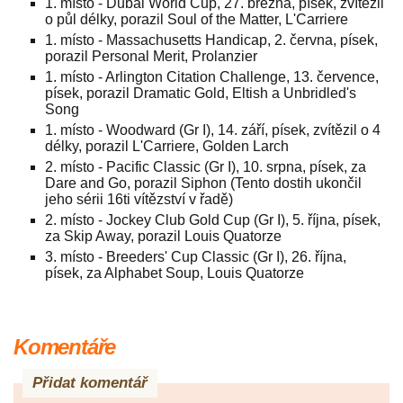
1. místo - Dubai World Cup, 27. března, písek, zvítězil
o půl délky, porazil Soul of the Matter, L'Carriere
1. místo - Massachusetts Handicap, 2. června, písek,
porazil Personal Merit, Prolanzier
1. místo - Arlington Citation Challenge, 13. července,
písek, porazil Dramatic Gold, Eltish a Unbridled's
Song
1. místo - Woodward (Gr I), 14. září, písek, zvítězil o 4
délky, porazil L'Carriere, Golden Larch
2. místo - Pacific Classic (Gr I), 10. srpna, písek, za
Dare and Go, porazil Siphon (Tento dostih ukončil
jeho sérii 16ti vítězství v řadě)
2. místo - Jockey Club Gold Cup (Gr I), 5. října, písek,
za Skip Away, porazil Louis Quatorze
3. místo - Breeders' Cup Classic (Gr I), 26. října,
písek, za Alphabet Soup, Louis Quatorze
Komentáře
Přidat komentář