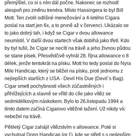
přemýšlel, co si s ním dál počne. Nakonec se rozhodl
alespoň pro změnu trenéra. Místo Hassingera to byl Bill
Mott. Ten zvolil odlišné menežování a 4-letého Cigara
poslal na start jen 6x, a to prvně až v červenci. Ukázalo se
to jako dobrý tah, i když se Cigar v dvou allowance
neumístil. V další dvou startech však dobíhá jako třetí. Kdo
by byl tušil, že Cigar se necítí na trávě a jeho živnou půdou
se stane písek. Přesvědčivě vyhrál 28. října allowance o 8
délek, jenže tentokrát na písku. Mott ho tedy poslal do Nyra
Mile Handicap, který se běžel na písku, proti jednomu z
nejlepších starších z USA - Devil His Due (Devil´s Bag).
Cigar smetl pochybnosti všech zúčastněných i
přihlížejících a slavně se vřítil do cíle jako vítěz se
sedmidélkovým náskokem. Bylo to 26.listopadu 1994 a
tímto datem začíná Cigarovo vítěžné tažení. Už nikdy víc
nebežel na trávě.
Pětiletý Cigar zahájil vítězstvím v allowance. Poté si
vychutnal Donn Handicap (gr.1), kde se střetl s s nejlepším