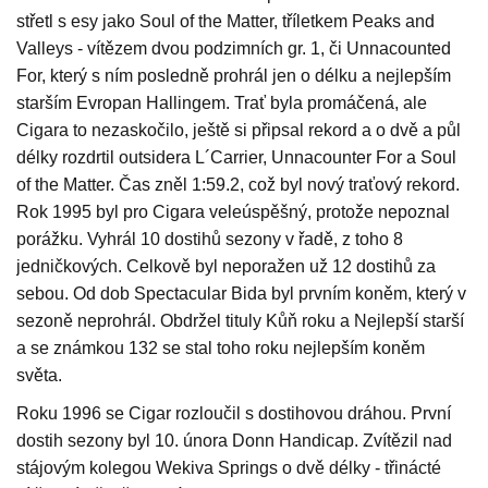
střetl s esy jako Soul of the Matter, tříletkem Peaks and
Valleys - vítězem dvou podzimních gr. 1, či Unnacounted
For, který s ním posledně prohrál jen o délku a nejlepším
starším Evropan Hallingem. Trať byla promáčená, ale
Cigara to nezaskočilo, ještě si připsal rekord a o dvě a půl
délky rozdrtil outsidera L´Carrier, Unnacounter For a Soul
of the Matter. Čas zněl 1:59.2, což byl nový traťový rekord.
Rok 1995 byl pro Cigara veleúspěšný, protože nepoznal
porážku. Vyhrál 10 dostihů sezony v řadě, z toho 8
jedničkových. Celkově byl neporažen už 12 dostihů za
sebou. Od dob Spectacular Bida byl prvním koněm, který v
sezoně neprohrál. Obdržel tituly Kůň roku a Nejlepší starší
a se známkou 132 se stal toho roku nejlepším koněm
světa.
Roku 1996 se Cigar rozloučil s dostihovou dráhou. První
dostih sezony byl 10. února Donn Handicap. Zvítězil nad
stájovým kolegou Wekiva Springs o dvě délky - třinácté