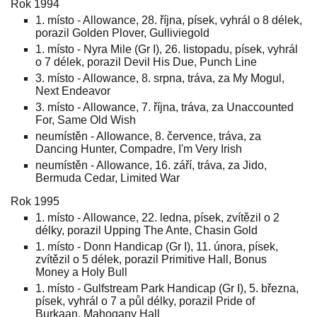
Rok 1994
1. místo - Allowance, 28. října, písek, vyhrál o 8 délek,
porazil Golden Plover, Gulliviegold
1. místo - Nyra Mile (Gr I), 26. listopadu, písek, vyhrál
o 7 délek, porazil Devil His Due, Punch Line
3. místo - Allowance, 8. srpna, tráva, za My Mogul,
Next Endeavor
3. místo - Allowance, 7. října, tráva, za Unaccounted
For, Same Old Wish
neumístěn - Allowance, 8. července, tráva, za
Dancing Hunter, Compadre, I'm Very Irish
neumístěn - Allowance, 16. září, tráva, za Jido,
Bermuda Cedar, Limited War
Rok 1995
1. místo - Allowance, 22. ledna, písek, zvítězil o 2
délky, porazil Upping The Ante, Chasin Gold
1. místo - Donn Handicap (Gr I), 11. února, písek,
zvítězil o 5 délek, porazil Primitive Hall, Bonus
Money a Holy Bull
1. místo - Gulfstream Park Handicap (Gr I), 5. března,
písek, vyhrál o 7 a půl délky, porazil Pride of
Burkaan, Mahogany Hall