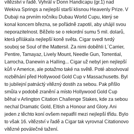
vítězství v řadě. Vyhrál v Donn Handicapu (gr.1) nad
Wekiva Springs a nejlepší starší klisnou Heavenly Prize. V
Dubaji na prvním ročníku Dubau World Cupu, který se
konal koncem března, se pořádně zapotil, aby uhájil svou
neporazitelnost. Běželo se o rekordní sumu 5 mil. dolarů,
která přilákala nejlepší koně světa. Cigar svedl tvrdý
souboj se Soul of the Mattersil. Za nimi doběhli L´Carrier,
Pentire, Tamayaz, Lively Mount, Needle Gun, Torrential,
Larrocha, Danewin a Halling... Cigar už nebyl jen nejlepší
kůň v Americe, ale potažmo také na světě. Poté absolvoval
rozběhání před Hollywood Gold Cup v Massachusetts. Byl
to jubilejní patnáctý vítězný dostih za sebou. Pak přišlo
smůla v podobě zranění a místo Hollywood Gold Cup
běhal v Arlington Citation Challenge Stakes, kde za sebou
nechal Dramatic Gold, Eltish a Honour and Glory. Ani
jeden z těchto koní ovšem nepatřil mezi nejlepší třídu. Bylo
to však 16. vítězství v řadě a Cigar tak vyrovnal Citationovo
vítězné poválečné tažení.