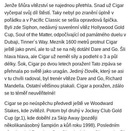
Jenže šňůra vítězství se najednou přetrhla. Snad už Cigar
vyčerpal svůj díl štěstí. Taky nebyl po zranění úplně v
pořádku a v Pacific Classic se sešla opravdová špička.
Byli zde Siphon, nedávný suverénní vítěz Hollywood Gold
Cup, Soul of the Matter, odpočívající od památného duelu v
Dubaji, Tinner´s Way. Mezník 1600 metrů protnul Cigar
ještě jako první, ale to už se na něj dotáhl Dare and Go. Šli
hlava hlava, ale Cigar už neměl síly a podlehl o 3 a půl
délky. Šok, Cigar po dvou letech poražen! Tato zrpáva se
přehnala po světě jako uragán. Jediný člověk, který se asi
v tu chvíli radoval, byl trenér vítěze Dare and Go, Richard
Mandella. Ostatní většinou plakali. Cigar a poražen, zdálo
se to téměř neuvěřitelné!
Cigar se po neúspěchu předvedl ještě ve Woodward
Stakes, kde zvítězil. Potom byl druhý v Jockey Club Gold
Cup (gr.1), kde doběhl za Skip Away (později
několikanásobný šampión a kůň roku 1998). Posledním