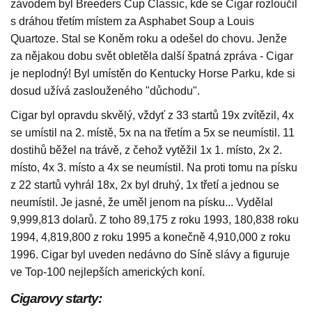
závodem byl Breeders Cup Classic, kde se Cigar rozloučil
s dráhou třetím místem za Asphabet Soup a Louis
Quartoze. Stal se Koněm roku a odešel do chovu. Jenže
za nějakou dobu svět obletěla další špatná zpráva - Cigar
je neplodný! Byl umístěn do Kentucky Horse Parku, kde si
dosud užívá zaslouženého "důchodu".
Cigar byl opravdu skvělý, vždyť z 33 startů 19x zvítězil, 4x
se umístil na 2. místě, 5x na na třetím a 5x se neumístil. 11
dostihů běžel na trávě, z čehož vytěžil 1x 1. místo, 2x 2.
místo, 4x 3. místo a 4x se neumístil. Na proti tomu na písku
z 22 startů vyhrál 18x, 2x byl druhý, 1x třetí a jednou se
neumístil. Je jasné, že uměl jenom na písku... Vydělal
9,999,813 dolarů. Z toho 89,175 z roku 1993, 180,838 roku
1994, 4,819,800 z roku 1995 a konečně 4,910,000 z roku
1996. Cigar byl uveden nedávno do Síně slávy a figuruje
ve Top-100 nejlepších amerických koní.
Cigarovy starty: