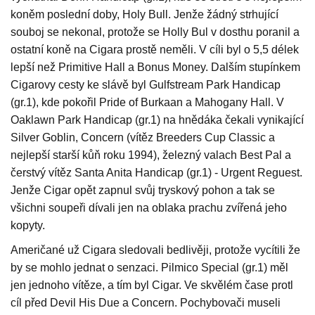
koněm poslední doby, Holy Bull. Jenže žádný strhující
souboj se nekonal, protože se Holly Bul v dosthu poranil a
ostatní koně na Cigara prostě neměli. V cíli byl o 5,5 délek
lepší než Primitive Hall a Bonus Money. Dalším stupínkem
Cigarovy cesty ke slávě byl Gulfstream Park Handicap
(gr.1), kde pokořil Pride of Burkaan a Mahogany Hall. V
Oaklawn Park Handicap (gr.1) na hnědáka čekali vynikající
Silver Goblin, Concern (vítěz Breeders Cup Classic a
nejlepší starší kůň roku 1994), železný valach Best Pal a
čerstvý vítěz Santa Anita Handicap (gr.1) - Urgent Reguest.
Jenže Cigar opět zapnul svůj tryskový pohon a tak se
všichni soupeři dívali jen na oblaka prachu zvířená jeho
kopyty.
Američané už Cigara sledovali bedlivěji, protože vycítili že
by se mohlo jednat o senzaci. Pilmico Special (gr.1) měl
jen jednoho vítěze, a tím byl Cigar. Ve skvělém čase protl
cíl před Devil His Due a Concern. Pochybovači museli