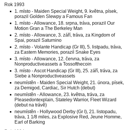
Rok 1993
1. místo - Maiden Special Weight, 9. května, písek,
porazil Golden Slewpy a Famous Fan
1. místo - Allowance, 18. srpna, tráva, porazil Our
Motion Gran a The Berkeley Man
2. místo - Allowance, 3. září, tráva, za Kingdom of
Spai, porazil Saturnino
2. místo - Volante Handicap (Gr III), 5. listpadu, tráva,
za Eastern Memories, porazil Snake Eyes
3. místo - Allowance, 12. června, tráva, za
Nonproductiveassets a Tossofthecoin
3. místo - Ascot Handicap (Gr III), 25. září, tráva, za
Siebe a Nonproductiveassets
neumístěn - Maiden Special Weight, 21. února, písek,
za Demigod, Cardiac, Sir Hutch (debut)
neumístěn - Allowance, 23. května, tráva, za
Pleasedontexplain, Stateley Warrior, Fleet Wizard
(debut na trávě)
neumístěn - Hollywood Derby (Gr I), 21. listopadu,
tráva, 1 1/8 miles, za Explosive Red, Jeune Homme,
Earl of Barking