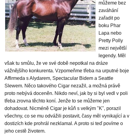
můžeme bez
zaváhání
zařadit po
boku Phar
Lapa nebo
Pretty Polly
mezi největší
legendy. Měl
však tu smůlu, že ve své době nepotkal na dráze
vážnějšího konkurenta. Vzpomeňme třeba na urputné boje
Affirmeda s Alydarem, Spectacular Bidem a Seattle
Slewem. Něco takového Cigar nezažil, a možná právě
proto nebývá doceněn. Nikdo neví, jak by si byl vedl v poli
třeba zrovna těchto koní. Jenže to se můžeme jen
dohadovat. Nicméně Cigar je kůň s velkým "K", porazil
všechny, co se mu odvážili postavit, časy měl vynikající a v
dostizích kde prohrál nezklamal. A proto si teď povíme o
jeho cestě životem.