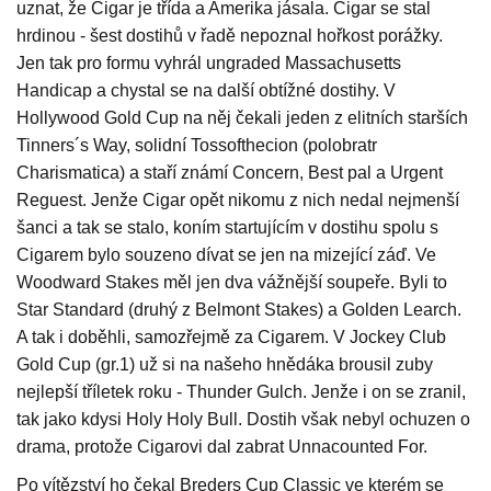
uznat, že Cigar je třída a Amerika jásala. Cigar se stal
hrdinou - šest dostihů v řadě nepoznal hořkost porážky.
Jen tak pro formu vyhrál ungraded Massachusetts
Handicap a chystal se na další obtížné dostihy. V
Hollywood Gold Cup na něj čekali jeden z elitních starších
Tinners´s Way, solidní Tossofthecion (polobratr
Charismatica) a staří známí Concern, Best pal a Urgent
Reguest. Jenže Cigar opět nikomu z nich nedal nejmenší
šanci a tak se stalo, koním startujícím v dostihu spolu s
Cigarem bylo souzeno dívat se jen na mizející záď. Ve
Woodward Stakes měl jen dva vážnější soupeře. Byli to
Star Standard (druhý z Belmont Stakes) a Golden Learch.
A tak i doběhli, samozřejmě za Cigarem. V Jockey Club
Gold Cup (gr.1) už si na našeho hnědáka brousil zuby
nejlepší tříletek roku - Thunder Gulch. Jenže i on se zranil,
tak jako kdysi Holy Holy Bull. Dostih však nebyl ochuzen o
drama, protože Cigarovi dal zabrat Unnacounted For.
Po vítězství ho čekal Breders Cup Classic ve kterém se