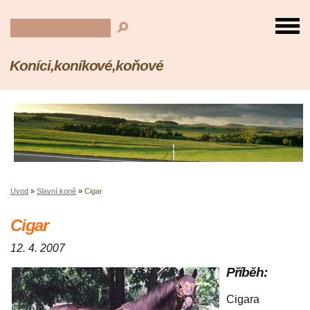
Koníci,koníkové,koňové
Úvod
»
Slavní koně
»
Cigar
Cigar
12. 4. 2007
Příběh:
Cigara