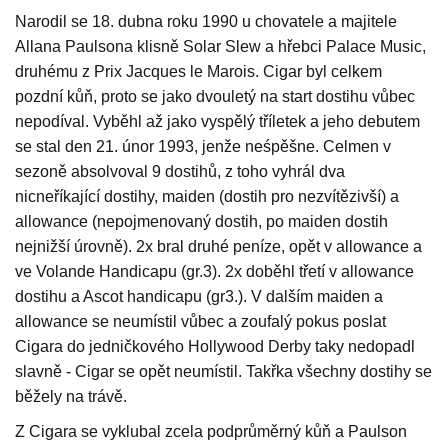
Narodil se 18. dubna roku 1990 u chovatele a majitele
Allana Paulsona klisně Solar Slew a hřebci Palace Music,
druhému z Prix Jacques le Marois. Cigar byl celkem
pozdní kůň, proto se jako dvouletý na start dostihu vůbec
nepodíval. Vyběhl až jako vyspělý tříletek a jeho debutem
se stal den 21. únor 1993, jenže neśpěšne. Celmen v
sezoně absolvoval 9 dostihů, z toho vyhrál dva
nicneříkající dostihy, maiden (dostih pro nezvítězivší) a
allowance (nepojmenovaný dostih, po maiden dostih
nejnižší úrovně). 2x bral druhé peníze, opět v allowance a
ve Volande Handicapu (gr.3). 2x doběhl třetí v allowance
dostihu a Ascot handicapu (gr3.). V dalším maiden a
allowance se neumístil vůbec a zoufalý pokus poslat
Cigara do jedničkového Hollywood Derby taky nedopadl
slavně - Cigar se opět neumístil. Takřka všechny dostihy se
běžely na trávě.
Z Cigara se vyklubal zcela podprůměrný kůň a Paulson