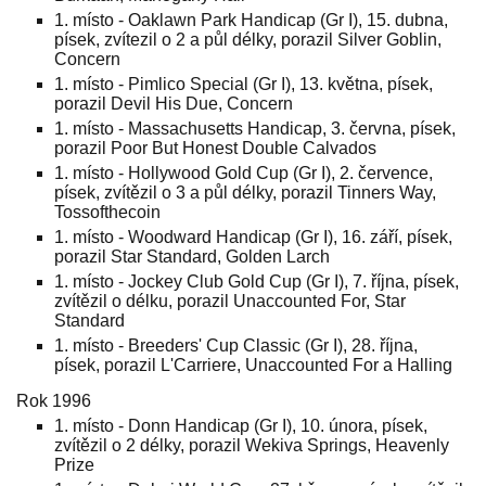
1. místo - Oaklawn Park Handicap (Gr I), 15. dubna,
písek, zvítezil o 2 a půl délky, porazil Silver Goblin,
Concern
1. místo - Pimlico Special (Gr I), 13. května, písek,
porazil Devil His Due, Concern
1. místo - Massachusetts Handicap, 3. června, písek,
porazil Poor But Honest Double Calvados
1. místo - Hollywood Gold Cup (Gr I), 2. července,
písek, zvítězil o 3 a půl délky, porazil Tinners Way,
Tossofthecoin
1. místo - Woodward Handicap (Gr I), 16. září, písek,
porazil Star Standard, Golden Larch
1. místo - Jockey Club Gold Cup (Gr I), 7. října, písek,
zvítězil o délku, porazil Unaccounted For, Star
Standard
1. místo - Breeders' Cup Classic (Gr I), 28. října,
písek, porazil L'Carriere, Unaccounted For a Halling
Rok 1996
1. místo - Donn Handicap (Gr I), 10. února, písek,
zvítězil o 2 délky, porazil Wekiva Springs, Heavenly
Prize