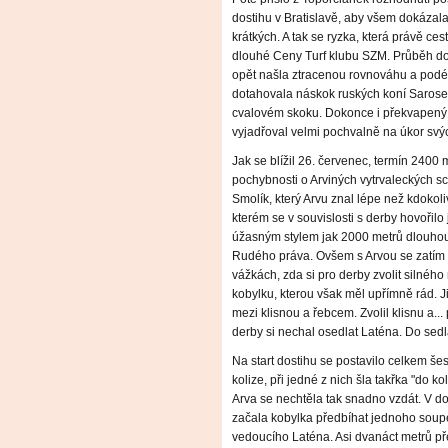
dostihu v Bratislavě, aby všem dokázala
krátkých. A tak se ryzka, která právě ce
dlouhé Ceny Turf klubu SZM. Průběh dost
opět našla ztracenou rovnováhu a pod
dotahovala náskok ruských koní Sarose 
cvalovém skoku. Dokonce i překvapený s
vyjadřoval velmi pochvalně na úkor svý
Jak se blížil 26. červenec, termín 2400
pochybnosti o Arviných vytrvaleckých s
Smolík, který Arvu znal lépe než kdokoliv
kterém se v souvislosti s derby hovořil
úžasným stylem jak 2000 metrů dlouhou
Rudého práva. Ovšem s Arvou se zatím v
vážkách, zda si pro derby zvolit silné
kobylku, kterou však měl upřímně rád. Ji
mezi klisnou a řebcem. Zvolil klisnu a..
derby si nechal osedlat Laténa. Do sed
Na start dostihu se postavilo celkem še
kolize, při jedné z nich šla takřka "do 
Arva se nechtěla tak snadno vzdát. V dob
začala kobylka předbíhat jednoho soupe
vedoucího Laténa. Asi dvanáct metrů př