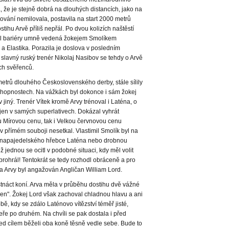
, že je stejně dobrá na dlouhých distancích, jako na
stování nemilovala, postavila na start 2000 metrů
ihu Arvě příliš nepřál. Po dvou kolizích naštěstí
él bariéry umně vedená žokejem Smolíkem
a Elastika. Porazila je doslova v posledním
lavný ruský trenér Nikolaj Nasibov se tehdy o Arvě
ch svěřenců.
 metrů dlouhého Československého derby, stále sílily
chopnostech. Na vážkách byl dokonce i sám žokej
 jiný. Trenér Vítek kromě Arvy trénoval i Laténa, o
o jen v samých superlativech. Dokázal vyhrát
 Mírovou cenu, tak i Velkou červnovou cenu
 přímém souboji nesetkal. Vlastimil Smolík byl na
ho napajedelského hřebce Laténa nebo drobnou
ž jednou se ocitl v podobné situaci, kdy měl volit
. prohrál! Tentokrát se tedy rozhodl obráceně a pro
la Arvy byl angažován Angličan William Lord.
stnáct koní. Arva měla v průběhu dostihu dvě vážné
kolen". Žokej Lord však zachoval chladnou hlavu a ani
ě, kdy se zdálo Laténovo vítězství téměř jisté,
ře po druhém. Na chvíli se pak dostala i před
ed cílem běželi oba koně těsně vedle sebe. Bude to