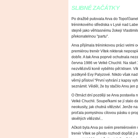
SLIBNÉ ZAČÁTKY
Po dražbě putovala Arva do Topoľčianek
tréninkového střediska v Lysé nad Labem
stejně jako věhlasnému žokeji Vlastimilu S
překonatelnou "partu".
Arva přijímala tréninkovou práci velmi o
premiérou trenér Vítek nikterak nepospí
dobře. A tak Arva poprvé ochutnala nez
června 1986 ve Velké Chuchli. Na start
nezvítězivší koně vyběhlo pět klisen. Ví
jezdkyně Evy Palyzové. Nikdo však nad
věrný přísloví "První vyhrání z kapsy vyhá
seznámit. Věděl, že by stačilo Arvu jen p
O čtrnáct dní později se Arva postavila 
Velké Chuchli. Soupeřkami se jí stalo da
neokusily, jak chutná vítězství. Jenže na 
proťala pomyslnou cílovou pásku o propa
skvělých vítězství...
Ačkoli byla Arva po svém premiérovém v
trenér Vítek se přesto rozhodl dopřát jí 