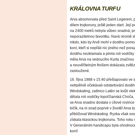
KRÁLOVNA TURFU
Arva absolvovala před Saint Legerem,
dílem trojkoruny, ještě jeden start. Jej
na 2400 metrů nebyla vůbec snadná, pr
neporazitelnou favoritku. Navíc kromě st
nikdo, kdo by Arvě mohl v dostihu pomoc
koní, kteří si nepřáli nic jiného než por
dostihu nezklamala a plnila roli vodičky
měla Arva na vedoucího Kurta značnou z
a neuvěřitelným finišem dokázala zvítězi
zasloužené.
16. října 1988 v 15:40 přešlapovalo ve 
netrpělivě očekávali odstartování dosti
Windskating, zatímco Latén se kvůli vle
dělala roli vodičky topoľčianská Choča
se Arva snadno dostala v cílové rovinc
bičík, na ni snad poprvé v životě! Arva
přibližovat Windskating. Ryzka však svoj
získala klasickou trojkorunu. Toho roku
V Generálním handicapu byla ohodnocen
koní!