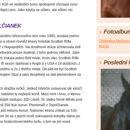
. Kůň ve vedlejším boxu spokojeně chroupá svou
ítající jaro. Jako kdyby se vůbec, ale vůbec nic
ĽČIANEK
Fotoalbu
náctého březnového dne roku 1985, dostala jméno
Diskotéka Skořeni
a a otcem rovněž tmavý hnědák Scottish Rifle.
Koníci
éž v Napajedlích. Na dostihové dráze účinkovala dvě
rtovala pouze dvakrát, z toho jednou vítězně. Jako
ch získala jedno třetí místo. Arvin otec Scottish Rifle
Poslední 
tří sezón startoval v Anglii a v USA v 18 dostizích, z
uhého a 2x z třetího místa. Od pěti let byl Scottish
ington Stud a jako desetiletý se stal plemeníkem za
ch dražba ročků. Jelikož hřebčín oslavoval sté výročí
nabídne ty nejlepší koně. Mezi nimi i Arvu, o kterou
ahájili zástupci JZD Libáň, St. statku Nové Město pod
ě 350 tisíc korun. Plemenáři z Topoľčianek
e půl milionu korun. Nakonec klisnu získali za 530
ovšem že se z jejich nově zakoupené kobylky stane po
na československého turfu, o tom se jim snad