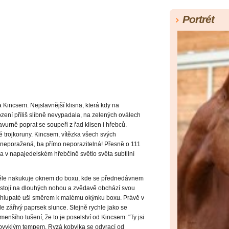
Portrét
 Kincsem. Nejslavnější klisna, která kdy na
zení příliš slibně nevypadala, na zelených oválech
urně poprat se soupeři z řad klisen i hřebců.
ké trojkoruny. Kincsem, vítězka všech svých
m neporažená, ba přímo neporazitelná! Přesně o 111
ila v napajedelském hřebčíně světlo světa subtilní
směle nakukuje oknem do boxu, kde se přednedávnem
ě stojí na dlouhých nohou a zvědavě obchází svou
 chlupaté uši směrem k malému okýnku boxu. Právě v
ale zářivý paprsek slunce. Stejně rychle jako se
enšího tušení, že to je poselství od Kincsem: "Ty jsi
 obvyklým tempem. Ryzá kobylka se odvrací od