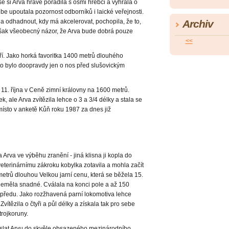
 si Arva hravě poradila s osmi hřebci a vyhrála o
ebe upoutala pozornost odborníků i laické veřejnosti.
Archiv
a odhadnout, kdy má akcelerovat, pochopila, že to,
 však všeobecný názor, že Arva bude dobrá pouze
<<
září. Jako horká favoritka 1400 metrů dlouhého
o bylo doopravdy jen o nos před slušovickým
1. října v Ceně zimní královny na 1600 metrů.
, ale Arva zvítězila lehce o 3 a 3/4 délky a stala se
í místo v anketě Kůň roku 1987 za dnes již
Arva ve výběhu zranění - jiná klisna ji kopla do
veterinárnímu zákroku kobylka zotavila a mohla začít
 metrů dlouhou Velkou jarní cenu, která se běžela 15.
 neměla snadné. Cválala na konci pole a až 150
opředu. Jako rozžhavená parní lokomotiva lehce
tězila o čtyři a půl délky a získala tak pro sebe
trojkoruny.
poslat Arvu do skvěle obsazeného mezinárodního