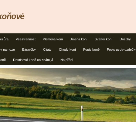
,koňové
ezůra
Všestrannost
Plemena koní
Jména koní
Svátky koní
Dostihy
y na noze
Básničky
Citáty
Chody koní
Popis koně
Popis uzdy-uzdečk
koně
Dostihové koně co znám já
Na přání