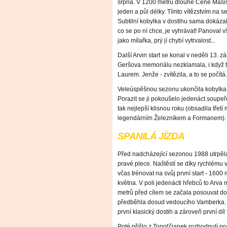
srpna. V 1200 metrů dlouhé Ceně Masise
jeden a půl délky. Tímto vítězstvím na s
Subtilní kobylka v dostihu sama dokázal
co se po ní chce, je vyhrávat! Panoval
jako mílařka, prý jí chybí vytrvalost...
Další Arvin start se konal v neděli 13. 
Geršova memoriálu nezklamala, i když t
Laurem. Jenže - zvítězila, a to se počítá.
Veleúspěšnou sezonu ukončila kobylka 1
Porazit se ji pokoušelo jedenáct soupeřek
tak nejlepší klisnou roku (obsadila třet
legendárním Železníkem a Formanem).
SPANILÁ JÍZDA
Před nadcházející sezonou 1988 utrpěla 
pravé plece. Naštěstí se díky rychlému 
včas trénovat na svůj první start - 1600
května. V poli jedenácti hřebců to Arva
metrů před cílem se začala posouvat d
předběhla dosud vedoucího Vamberka. Zví
první klasický dostih a zároveň první díl 
Poté přišlo z Topoľčianek rozhodnutí 