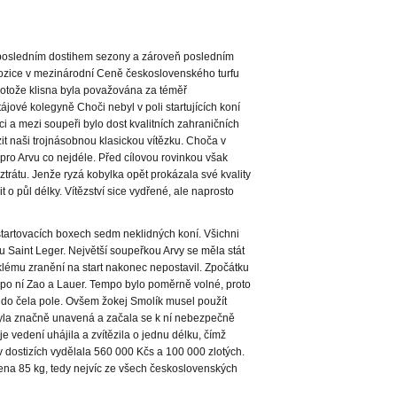
 posledním dostihem sezony a zároveň posledním
í pozice v mezinárodní Ceně československého turfu
otože klisna byla považována za téměř
ájové kolegyně Choči nebyl v poli startujících koní
i a mezi soupeři bylo dost kvalitních zahraničních
azit naši trojnásobnou klasickou vítězku. Choča v
 pro Arvu co nejdéle. Před cílovou rovinkou však
trátu. Jenže ryzá kobylka opět prokázala své kvality
t o půl délky. Vítězství sice vydřené, ale naprosto
startovacích boxech sedm neklidných koní. Všichni
hu Saint Leger. Největší soupeřkou Arvy se měla stát
klému zranění na start nakonec nepostavil. Zpočátku
, po ní Zao a Lauer. Tempo bylo poměrně volné, proto
e do čela pole. Ovšem žokej Smolík musel použít
 byla značně unavená a začala se k ní nebezpečně
e vedení uhájila a zvítězila o jednu délku, čímž
 v dostizích vydělala 560 000 Kčs a 100 000 zlotých.
a 85 kg, tedy nejvíc ze všech československých