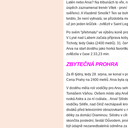
Latén nebo Arva? Na tribunách to vře, n
úspěch zaznamenal trenér Vítek - první tř
svěřenci. A Vlastimil Smolík? Ten se bohu
tvrdilo, že není vytrvalá, se přizdobila 
už jen jeden krůček - zvítězit v Saint L
Po svém "přehmatu" ve výběru koně pro d
V Lysé nad Labem začala příprava kobylk
Tichoty, tedy Oaks (2400 metrů). 31. č
Arva na start dostihu jako horká favorit
zvítězila v čase 2:33,23 min.
ZBYTEČNÁ PROHRA
Za tři týdny, tedy 28. srpna, se konal v 
Cena Prahy na 2400 metrů. Arva byla op
V dostihu měla roli vodičky pro Arvu seh
Tomášem Váňou. Ovšem místo aby Arvě po
ruská Astra a za ní cválala... Arva! Silist
vodičku Silitře, nad čímž nechápavě krout
diváků před televizními obrazovkami u n
délky za domácí Diaminou. Silistru v cíli
skončila poslední, šestá! Důvodem, pro
být údajně nezanedbatelná odměna za p