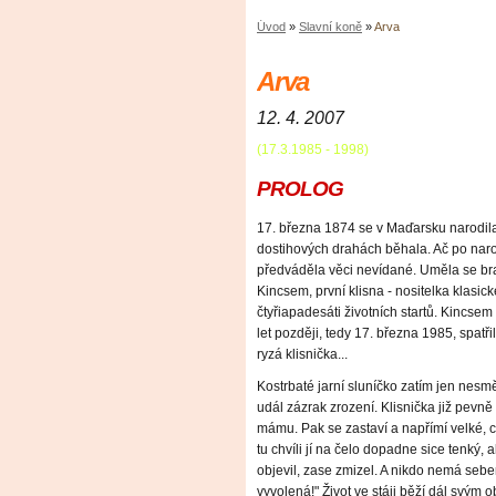
Úvod
»
Slavní koně
»
Arva
Arva
12. 4. 2007
(17.3.1985 - 1998)
PROLOG
17. března 1874 se v Maďarsku narodila
dostihových drahách běhala. Ač po naro
předváděla věci nevídané. Uměla se brav
Kincsem, první klisna - nositelka klasic
čtyřiapadesáti životních startů. Kincse
let později, tedy 17. března 1985, spatř
ryzá klisnička...
Kostrbaté jarní sluníčko zatím jen ne
udál zázrak zrození. Klisnička již pevn
mámu. Pak se zastaví a napřímí velké,
tu chvíli jí na čelo dopadne sice tenký, 
objevil, zase zmizel. A nikdo nemá sebem
vyvolená!" Život ve stáji běží dál svým