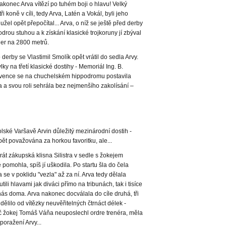
akonec Arva vítězí po tuhém boji o hlavu! Velký
i koně v cíli, tedy Arva, Latén a Vokál, byli jeho
žel opět přepočítal... Arva, o níž se ještě před derby
modrou stuhou a k získání klasické trojkoruny jí zbýval
eger na 2800 metrů.
erby se Vlastimil Smolík opět vrátil do sedla Arvy.
y na třetí klasické dostihy - Memoriál Ing. B.
ervence se na chuchelském hippodromu postavila
ka a svou roli sehrála bez nejmenšího zakolísání –
polské Varšavě Arvin důležitý mezinárodní dostih -
ět považována za horkou favoritku, ale...
rát zákupská klisna Silistra v sedle s žokejem
mohla, spíš jí uškodila. Po startu šla do čela
ra se v poklidu "vezla" až za ní. Arva tedy dělala
ili hlavami jak diváci přímo na tribunách, tak i tisíce
ás doma. Arva nakonec docválala do cíle druhá, tři
 dělilo od vítězky neuvěřitelných čtrnáct délek -
č žokej Tomáš Váňa neuposlechl ordre trenéra, měla
oražení Arvy...