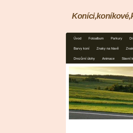
Koníci,koníkové
Úvod
Fotoalbum
Parkury
Dr
Barvy koní
Znaky na hlavě
Znak
Drezůrní úlohy
Animace
Slavní 