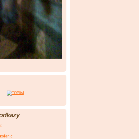
 odkazy
k
Skořenic