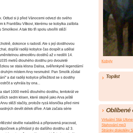
. Odtud si ji před Vánocemi odvezl do svého
 k Františku Vítkovi, kterému se kobylka zalíbila
molíkovi. A tak tito tři spolu utvořili stěží
chotně, dokonce s radostí. Ale s její dostihovou
chal, dopřál raději kobylce čas dospět a udělal
aměnitelnou atmosféru dostihů až v neděli 14.
 1035 metrů dlouhého dostihu pro dvouleté
Kobyly
tězkou se stala klisna Dalisa, svěřenkyně legendární
 druhým místem Arvy nesmutnil. Pan Smolík zůstal
Toplist
ní" a dal raději kobylce příležitost se s dostihy
ostrčit a vyhrála by ona...
na start 1000 metrů dlouhého dostihu, tentokrát ve
lších sedm klisen, které stejně jako Arva ještě
Arvu stěží stačily, protože ryzá klisnička před nimi
Oblíbené
stných devět délek dříve. A tak začala série
Virtuální Stáj Ufone
ítězství skvěle naladěná a připravená pracovat,
Stahování mp3
odpočinek a přihlásil ji do dalšího dostihu až 3.
Stránky diskotéky 