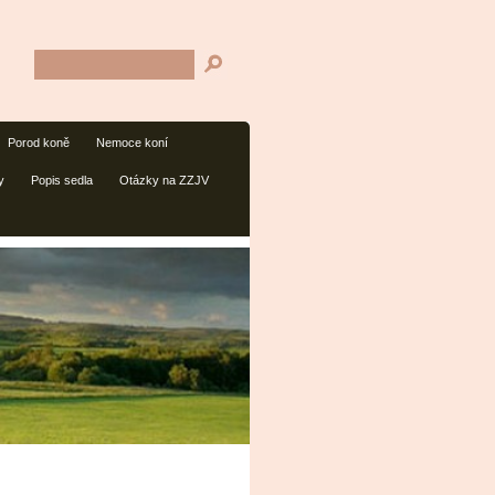
Porod koně
Nemoce koní
y
Popis sedla
Otázky na ZZJV