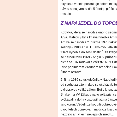
okýnka a vesele poskakuje kolem matky
dávku sena, venku dál štěbetají ptáčci, v
nestalo...
Z NAPAJEDEL DO TOPO
Kobylka, která se narodila onoho sedm
Arva. Matkou jí byla tmavá hnědka Arnik
Arnika se narodila 2. března 1978 takt
sezóny - 1980 a 1981. Jako dvouletá sta
tříletá vyběhla do šesti dostihů, ze který
se narodil roku 1969 v Anglii. V průběhu 
nichž se 10x radoval z vítězství a 6x z dr
Rifle pepiniérem v rodném hřebčíně Lav
Žitném ostrově.
2. října 1986 se uskutečnila v Napejedlí
od svého založení, dalo se očekávat, že 
byl opravdu veliký zájem. Boj o klisnu z
Smrkem a VV Zákupy na vyvoláva)cí cen
vyčkávali a do hry vstoupili až na částc
tisíc korun. Věděli, že koupili dobře, 
dvou letech účinkování na dráze králov
nezdálo ani v těch nejlepších snech...