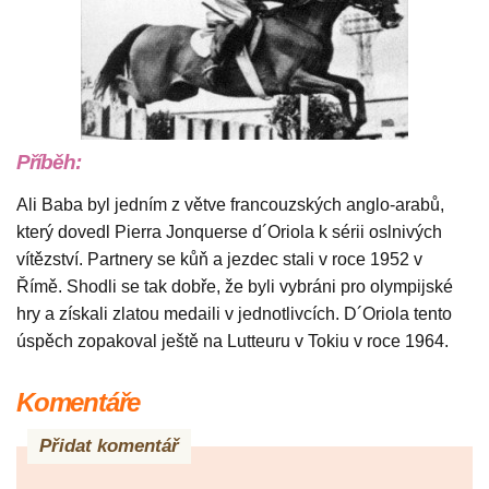
Příběh:
Ali Baba byl jedním z větve francouzských anglo-arabů,
který dovedl Pierra Jonquerse d´Oriola k sérii oslnivých
vítězství. Partnery se kůň a jezdec stali v roce 1952 v
Římě. Shodli se tak dobře, že byli vybráni pro olympijské
hry a získali zlatou medaili v jednotlivcích. D´Oriola tento
úspěch zopakoval ještě na Lutteuru v Tokiu v roce 1964.
Komentáře
Přidat komentář