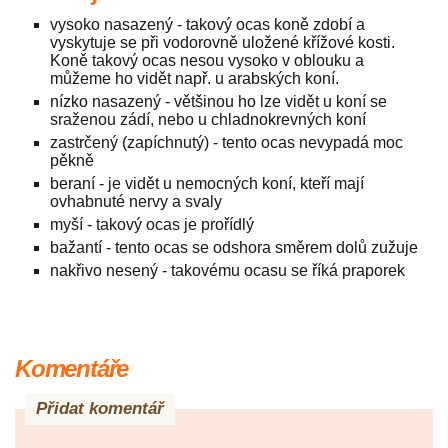
vysoko nasazený - takový ocas koně zdobí a
vyskytuje se při vodorovně uložené křížové kosti.
Koně takový ocas nesou vysoko v oblouku a
můžeme ho vidět např. u arabských koní.
nízko nasazený - většinou ho lze vidět u koní se
sraženou zádí, nebo u chladnokrevných koní
zastrčený (zapíchnutý) - tento ocas nevypadá moc
pěkně
beraní - je vidět u nemocných koní, kteří mají
ovhabnuté nervy a svaly
myší - takový ocas je prořídlý
bažantí - tento ocas se odshora směrem dolů zužuje
nakřivo nesený - takovému ocasu se říká praporek
Komentáře
Přidat komentář