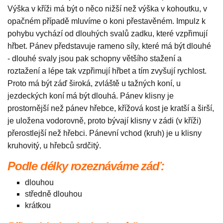
Výška v kříži má být o něco nižší než výška v kohoutku, v
opačném případě mluvíme o koni přestavěném. Impulz k
pohybu vychází od dlouhých svalů zadku, které vzpřimují
hřbet. Pánev představuje rameno síly, které má být dlouhé
- dlouhé svaly jsou pak schopny většího stažení a
roztažení a lépe tak vzpřimují hřbet a tím zvyšují rychlost.
Proto má být záď široká, zvláště u tažných koní, u
jezdeckých koní má být dlouhá. Pánev klisny je
prostornější než pánev hřebce, křížová kost je kratší a širší,
je uložena vodorovně, proto bývají klisny v zádi (v kříži)
přerostlejší než hřebci. Pánevní vchod (kruh) je u klisny
kruhovitý, u hřebců srdčitý.
Podle délky rozeznáváme záď:
dlouhou
středně dlouhou
krátkou