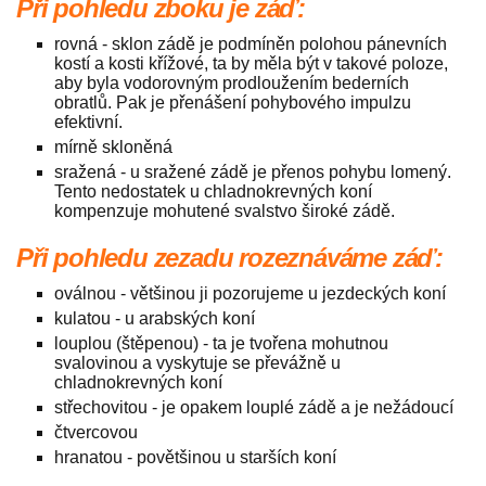
Při pohledu zboku je záď:
rovná - sklon zádě je podmíněn polohou pánevních
kostí a kosti křížové, ta by měla být v takové poloze,
aby byla vodorovným prodloužením bederních
obratlů. Pak je přenášení pohybového impulzu
efektivní.
mírně skloněná
sražená - u sražené zádě je přenos pohybu lomený.
Tento nedostatek u chladnokrevných koní
kompenzuje mohutené svalstvo široké zádě.
Při pohledu zezadu rozeznáváme záď:
oválnou - většinou ji pozorujeme u jezdeckých koní
kulatou - u arabských koní
louplou (štěpenou) - ta je tvořena mohutnou
svalovinou a vyskytuje se převážně u
chladnokrevných koní
střechovitou - je opakem louplé zádě a je nežádoucí
čtvercovou
hranatou - povětšinou u starších koní