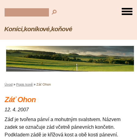
Koníci,koníkové,koňové
Úvod
»
Popis koně
»
Záť Ohon
Záť Ohon
12. 4. 2007
Záď je tvořena pánví a mohutným svalstvem. Názvem
zadek se označuje zád včetně pánevních končetin.
Podkladem zádě je křížová kost a obě kosti pánevní.