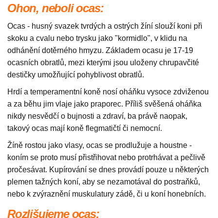
Ohon, neboli ocas:
Ocas - husný svazek tvrdých a ostrých žíní slouží koni při
skoku a cvalu nebo trysku jako "kormidlo", v klidu na
odhánění dotěrného hmyzu. Základem ocasu je 17-19
ocasních obratlů, mezi kterými jsou uloženy chrupavčité
destičky umožňující pohyblivost obratlů.
Hrdí a temperamentní koně nosí oháňku vysoce zdviženou
a za běhu jim vlaje jako praporec. Příliš svěšená oháňka
nikdy nesvědčí o bujnosti a zdraví, ba právě naopak,
takový ocas mají koně flegmatičtí či nemocní.
Žíně rostou jako vlasy, ocas se prodlužuje a houstne -
koním se proto musí přistřihovat nebo protrhávat a pečlivě
pročesávat. Kupírování se dnes provádí pouze u některých
plemen tažných koní, aby se nezamotával do postraňků,
nebo k zvýraznění muskulatury zádě, či u koní honebních.
Rozlišujeme ocas: