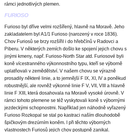
rámci jednotlivých plemen.
FURIOSO
Furioso byl dříve velmi rozšířený, hlavně na Moravě. Jeho
zakladatelem byl A1/1 Furioso (narozený v roce 1836).
Chov Furiosů se brzy rozšířil i do hřebčínů v Radovci a
Piberu. V některých zemích došlo ke spojení jejich chovu s
jinými kmeny, např. Furioso-North Star atd. Furiosové byli
koně vícestranného výkonnostního typu, kteří se výborně
uplatňovali v zemědělství. V našem chovu se výrazně
prosadily některé linie, a to jemnější F IX, XI, IV a poněkud
robustnější, ale rovněž výkonné linie F V, VII, VIII a hlavně
linie F XIII, která dosahovala na Moravě vysoké úrovně. V
rámci tohoto plemene se též vyskytovali koně s výbornými
jezdeckými schopnostmi. Například jen náhodně vyřazený
Furioso Rozkopal se stal po kastraci naším dlouhodobě
špičkovým drezúrním koněm. I při těchto výborných
vlastnostech Furiosů jejich chov postupně zanikal.