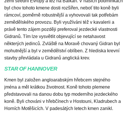
zemí střední Evropy a též na Balkán. V našich podmínkách
byl chov tohoto kmene dosti rozšířen, neboť tito koně byli
rámcoví, poměrně robustnější a vyhovovali tak potřebám
zemědělského provozu. Byli využíváni též v kavalerii a
právě tento zájem později preferoval jezdecké vlastnosti
Gidranů. Tím lze vysvětlit objevující se netahavost
některých jedinců. Zvláště na Moravě chovaný Gidran byl
mohutnější a byl v zemědělství oblíben. Z hlediska krevní
stavby převládala u Gidranů anglická krev.
STAR OF HANNOVER
Kmen byl založen angloarabským hřebcem stejného
jména a měl krátkou životnost. Koně tohoto plemene
představovali na danou dobu typ moderního jezdeckého
koně. Byli chováni v hřebčínech v Hostouni, Kladrubech a
Horních Motěšicích. V padesátých letech kmen zanikl.