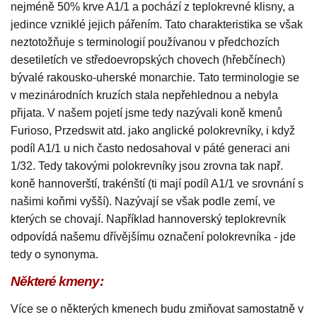
nejméně 50% krve A1/1 a pochází z teplokrevné klisny, a
jedince vzniklé jejich pářením. Tato charakteristika se však
neztotožňuje s terminologií používanou v předchozích
desetiletích ve středoevropských chovech (hřebčínech)
bývalé rakousko-uherské monarchie. Tato terminologie se
v mezinárodních kruzích stala nepřehlednou a nebyla
přijata. V našem pojetí jsme tedy nazývali koně kmenů
Furioso, Przedswit atd. jako anglické polokrevníky, i když
podíl A1/1 u nich často nedosahoval v páté generaci ani
1/32. Tedy takovými polokrevníky jsou zrovna tak např.
koně hannoverští, trakénští (ti mají podíl A1/1 ve srovnání s
našimi koňmi vyšší). Nazývají se však podle zemí, ve
kterých se chovají. Například hannoverský teplokrevník
odpovídá našemu dřívějšímu označení polokrevníka - jde
tedy o synonyma.
Některé kmeny:
Více se o některých kmenech budu zmiňovat samostatně v