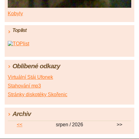
Kobyly
Toplist
Oblíbené odkazy
Virtuální Stáj Ufonek
Stahování mp3
Stránky diskotéky Skořenic
Archiv
<<
srpen / 2026
>>