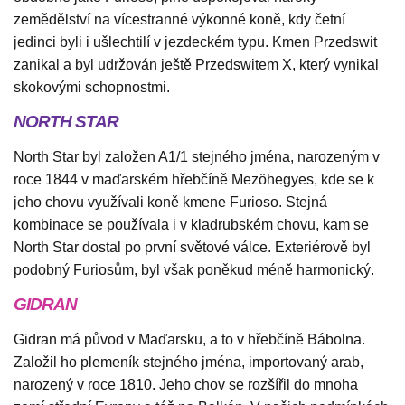
zemědělství na vícestranné výkonné koně, kdy četní
jedinci byli i ušlechtilí v jezdeckém typu. Kmen Przedswit
zanikal a byl udržován ještě Przedswitem X, který vynikal
skokovými schopnostmi.
NORTH STAR
North Star byl založen A1/1 stejného jména, narozeným v
roce 1844 v maďarském hřebčíně Mezöhegyes, kde se k
jeho chovu využívali koně kmene Furioso. Stejná
kombinace se používala i v kladrubském chovu, kam se
North Star dostal po první světové válce. Exteriérově byl
podobný Furiosům, byl však poněkud méně harmonický.
GIDRAN
Gidran má původ v Maďarsku, a to v hřebčíně Bábolna.
Založil ho plemeník stejného jména, importovaný arab,
narozený v roce 1810. Jeho chov se rozšířil do mnoha