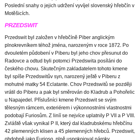
Poslední snahy o jejich udržení vyvíjel slovenský hřebčín v
Motěšicích.
PRZEDSWIT
Przedswit byl založen v hřebčíně Piber anglickým
plnokrevníkem téhož jména, narozeným v roce 1872. Po
dvouletém půdobení v Piberu byl jeho chov přesunut do
Radovce a odtud byli potomci Przedswita posíláni do
českého chovu. Skutečným zakladatelem tohoto kmene
byl spíše Przedswitův syn, narozený ještě v Piberu z
mohutné matky 54 Eclatante. Chov Przedswitů se později
vrátil do Piberu a pak byl směrován do Kladrub a Pohořelic
u Napajedel. Příslušníci kmene Przedswit se svým
tělesným rámcem, exteriérem i výkonnostními vlastnostmi
podobají Furiosům. Z liníí se nejvíce uplatnily P VII a P VIII.
Zvláště však vynikal P II, který dal kladrubskému hřebčínu
42 plemenných klisen a 45 plemenných hřebců. Przedswit,
obdobně jako Furioso, plně uspokojoval nároky