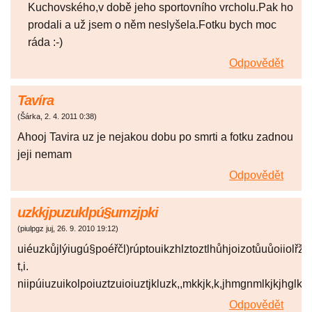
Kuchovského,v době jeho sportovního vrcholu.Pak ho
prodali a už jsem o něm neslyšela.Fotku bych moc
ráda :-)
Odpovědět
Tavíra
(
Šárka
,
2. 4. 2011
0:38
)
Ahooj Tavira uz je nejakou dobu po smrti a fotku zadnou
jeji nemam
Odpovědět
uzkkjpuzuklpú§umzjpki
(
piulpgz juj
,
26. 9. 2010
19:12
)
uiéuzkůjlýiugú§poéřčl)rúptouikzhlztoztlhůhjoizotůuůoiiol
t,i.
niipúiuzuikolpoiuztzuioiuztjkluzk,,mkkjk,k,jhmgnmlkjkjhglkk
Odpovědět