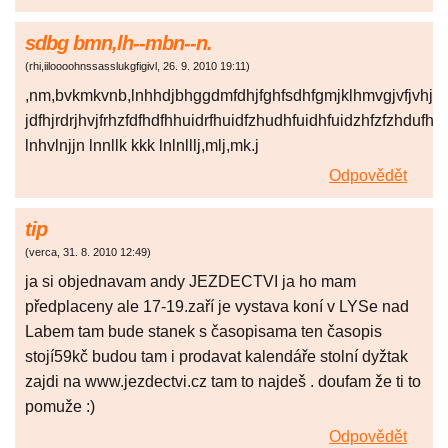
sdbg bmn,lh--mbn--n.
(
rhi,iiloooohnssasslukgfigivl
,
26. 9. 2010
19:11
)
,nm,bvkmkvnb,lnhhdjbhggdmfdhjfghfsdhfgmjklhmvgjvfjvhjvj
jdfhjrdrjhvjfrhzfdfhdfhhuidrfhuidfzhudhfuidhfuidzhfzfzhduf
lnhvlnjjn lnnllk kkk lnlnlllj,mlj,mk.j
Odpovědět
tip
(
verca
,
31. 8. 2010
12:49
)
ja si objednavam andy JEZDECTVI ja ho mam
předplaceny ale 17-19.zaří je vystava koní v LYSe nad
Labem tam bude stanek s časopisama ten časopis
stojí59kč budou tam i prodavat kalendáře stolní dyžtak
zajdi na www.jezdectvi.cz tam to najdeš . doufam že ti to
pomuže :)
Odpovědět