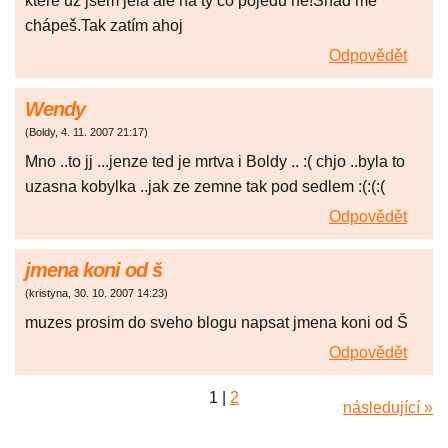
které už jsem jela ale na ty co pojedu ne!Snad mě
chápeš.Tak zatím ahoj
Odpovědět
Wendy
(
Boldy
,
4. 11. 2007
21:17
)
Mno ..to jj ...jenze ted je mrtva i Boldy .. :( chjo ..byla to
uzasna kobylka ..jak ze zemne tak pod sedlem :(:(:(
Odpovědět
jmena koni od š
(
kristyna
,
30. 10. 2007
14:23
)
muzes prosim do sveho blogu napsat jmena koni od Š
Odpovědět
1
|
2
následující »