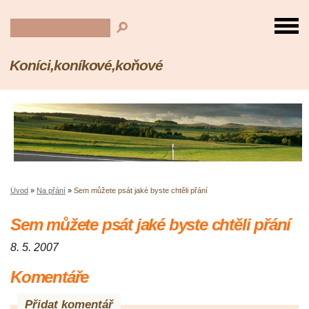
Koníci,koníkové,koňové
Úvod
»
Na přání
»
Sem můžete psát jaké byste chtěli přání
Sem můžete psát jaké byste chtěli přání
8. 5. 2007
Komentáře
Přidat komentář