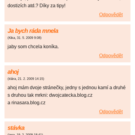
dostizích atd.? Díky za tipy!
Odpovědět
Ja bych ráda mnela
(
Kika
,
31. 5. 2009
9:08
)
jaby som chcela koníka.
Odpovědět
ahoj
(
klára
,
21. 2. 2009
14:15
)
ahoj mám dvoje stránečky, jedny s jednou kamí a druhé
s druhou tak mrkni: dwojcatecka.blog.cz
a rinasara.blog.cz
Odpovědět
stávka
(
jana
,
19. 2. 2009
18:41
)