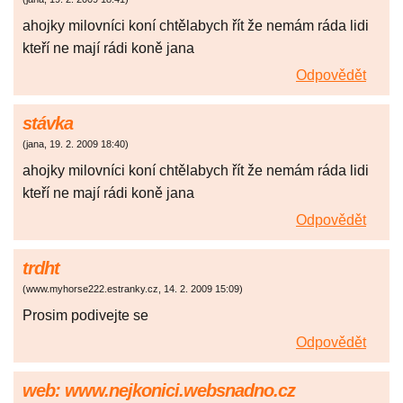
ahojky milovníci koní chtělabych řít že nemám ráda lidi
kteří ne mají rádi koně jana
Odpovědět
stávka
(
jana
,
19. 2. 2009
18:40
)
ahojky milovníci koní chtělabych řít že nemám ráda lidi
kteří ne mají rádi koně jana
Odpovědět
trdht
(
www.myhorse222.estranky.cz
,
14. 2. 2009
15:09
)
Prosim podivejte se
Odpovědět
web: www.nejkonici.websnadno.cz