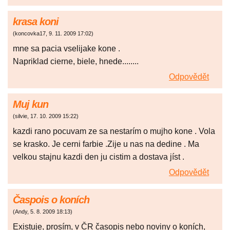
krasa koni
(
koncovka17
,
9. 11. 2009
17:02
)
mne sa pacia vselijake kone .
Napriklad cierne, biele, hnede........
Odpovědět
Muj kun
(
silvie
,
17. 10. 2009
15:22
)
kazdi rano pocuvam ze sa nestarím o mujho kone . Vola
se krasko. Je cerni farbie .Zije u nas na dedine . Ma
velkou stajnu kazdi den ju cistim a dostava jíst .
Odpovědět
Časpois o koních
(
Andy
,
5. 8. 2009
18:13
)
Existuje, prosím, v ČR časopis nebo noviny o koních,