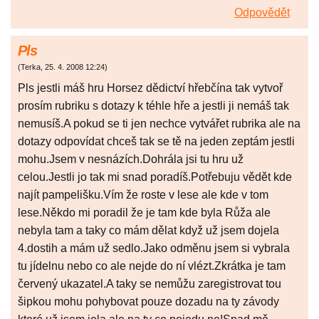
Odpovědět
Pls
(
Terka
,
25. 4. 2008
12:24
)
Pls jestli máš hru Horsez dědictví hřebčína tak vytvoř
prosím rubriku s dotazy k téhle hře a jestli ji nemáš tak
nemusíš.A pokud se ti jen nechce vytvářet rubrika ale na
dotazy odpovídat chceš tak se tě na jeden zeptám jestli
mohu.Jsem v nesnázích.Dohrála jsi tu hru už
celou.Jestli jo tak mi snad poradíš.Potřebuju vědět kde
najít pampelišku.Vím že roste v lese ale kde v tom
lese.Někdo mi poradil že je tam kde byla Růža ale
nebyla tam a taky co mám dělat když už jsem dojela
4.dostih a mám už sedlo.Jako odměnu jsem si vybrala
tu jídelnu nebo co ale nejde do ní vlézt.Zkrátka je tam
červený ukazatel.A taky se nemůžu zaregistrovat tou
šipkou mohu pohybovat pouze dozadu na ty závody