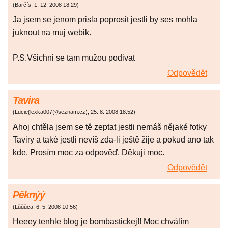
(
Barčís
,
1. 12. 2008
18:29
)
Ja jsem se jenom prisla poprosit jestli by ses mohla
juknout na muj webik.
P.S.Všichni se tam mužou podivat
Odpovědět
Tavira
(
Lucie(lexka007@seznam.cz)
,
25. 8. 2008
18:52
)
Ahoj chtěla jsem se tě zeptat jestli nemáš nějaké fotky
Taviry a také jestli nevíš zda-li ještě žije a pokud ano tak
kde. Prosím moc za odpověď. Děkuji moc.
Odpovědět
Pěknýý
(
Lůůůca
,
6. 5. 2008
10:56
)
Heeey tenhle blog je bombastickej!! Moc chválím