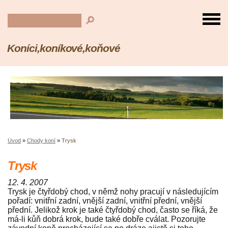
Koníci,koníkové,koňové
Úvod
»
Chody koní
»
Trysk
Trysk
12. 4. 2007
Trysk je čtyřdobý chod, v němž nohy pracují v následujícím
pořadí: vnitřní zadní, vnější zadní, vnitřní přední, vnější
přední. Jelikož krok je také čtyřdobý chod, často se říká, že
má-li kůň dobrá krok, bude také dobře cválat. Pozorujte