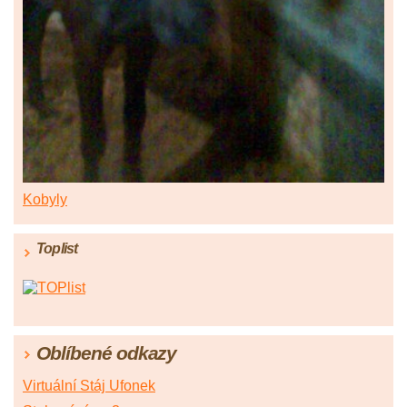
Kobyly
Toplist
Oblíbené odkazy
Virtuální Stáj Ufonek