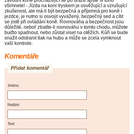
závodní koně procházející se po dráze ajistě si toho
všimnete! - Jízda na koni tryskem je osvěžující a vzrušující
zkušenost, ale má-li být bezpečná a příjemná pro koně i
jezdce, je nutno si osvojit vyvážený, bezpečný sed a cítit
se jistě při ovládání koně. Rovnováha a bezpečnost jsou
důležité, neboť ztratíte-li rovnováhu v tomto chodu, můžete
buďto spadnout, nebo zůstat viset na otěžích. Kůň se bude
snažit odstranit tlak na hubu a může se zcela vymknout
vaší kontrole.
Komentáře
Přidat komentář
Jméno:
Nadpis:
Text: