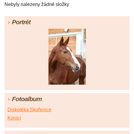
Nebyly nalezeny žádné složky
Portrét
Fotoalbum
Diskotéka Skořenice
Koníci