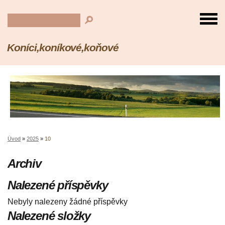
Koníci,koníkové,koňové
Úvod
»
2025
»
10
Archiv
Nalezené příspěvky
Nebyly nalezeny žádné příspěvky
Nalezené složky